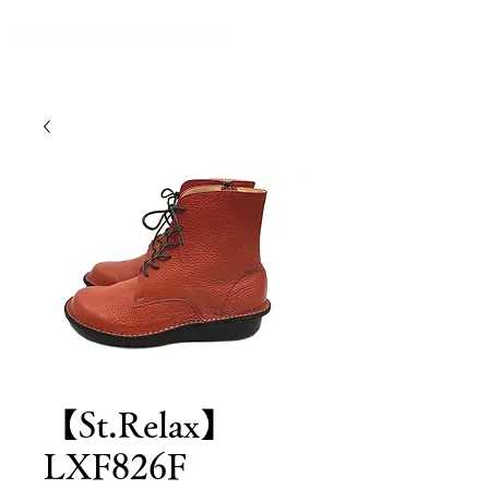
【St.Relax】
LXF826F