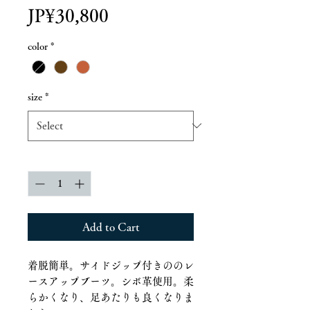
Price
JP¥30,800
color
*
size
*
Quantity
*
Add to Cart
着脱簡単。サイドジップ付きののレ
ースアップブーツ。シボ革使用。柔
らかくなり、足あたりも良くなりま