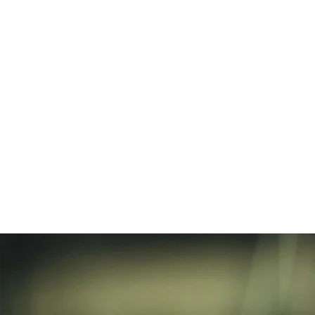
Contact Us
Career
Description based on the Specified
Commercial Transactions Act