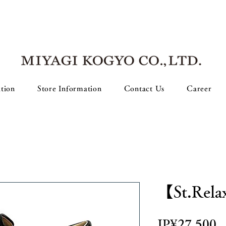
tion
Store Information
Contact Us
Career
【St.Rel
P
JP¥27,500