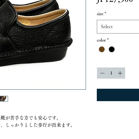
size
*
Select
color
*
Quantity
*
紐靴が苦手な方でも安心です。
で、しっかりとした歩行が出来ます。