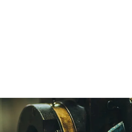
Tokyo 111-0033
President's Column
Okuei Building 1F
Chairman's Blog