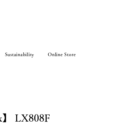
Sustainability
Online Store
ax】 LX808F
rice