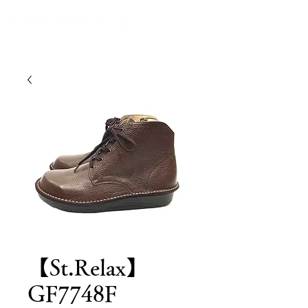
【St.Relax】
GF7748F