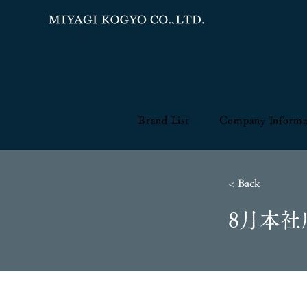
Brand List
Company Informa
< Back
8月本