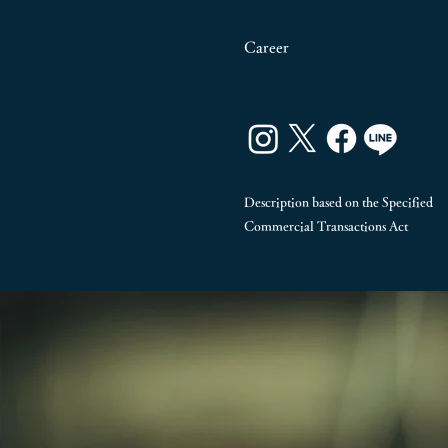
Career
Description based on the Specified
Commercial Transactions Act