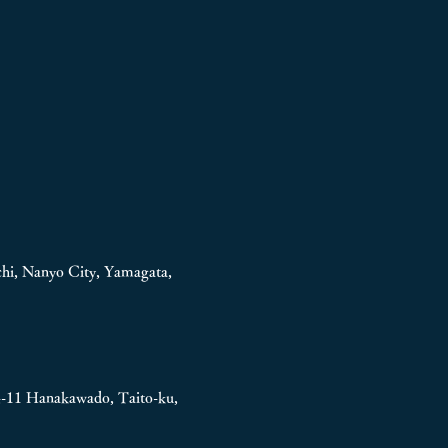
hi, Nanyo City, Yamagata,
4-11
Hanakawado, Taito-ku,