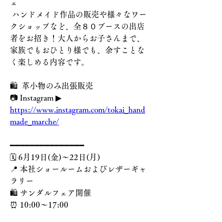
ェ
 ハンドメイド作品の販売や様々なワー
クショップなど、全８０ブースの出店
者をお招き！大人からお子さんまで、
家族でもおひとり様でも、余すことな
く楽しめる内容です。
🛍️  革小物のみ出張販売 
📷 Instagram ▶︎ 
https://www.instagram.com/tokai_hand
made_marche/
━━━━━━━━━━━━━━━
🗓️ 6月19日(金)〜22日(月)
📍 本社ショールームおよびレザーギャ
ラリー
🛍️ サンダルフェア開催
⏰ 10:00〜17:00