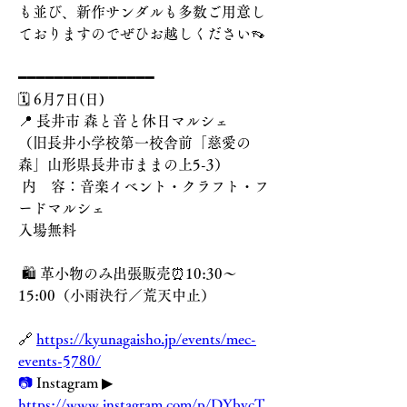
も並び、新作サンダルも多数ご用意し
ておりますのでぜひお越しください👡
━━━━━━━━━━━━━━━
🗓️ 6月7日(日)
📍 長井市 森と音と休日マルシェ
（旧長井小学校第一校舎前「慈愛の
森」山形県長井市ままの上5-3）
 内　容：音楽イベント・クラフト・フ
ードマルシェ
入場無料
 🛍️ 革小物のみ出張販売⏰10:30〜
15:00（小雨決行／荒天中止）
🔗 
https://kyunagaisho.jp/events/mec-
events-5780/
📷
 Instagram ▶︎ 
https://www.instagram.com/p/DYbvcT