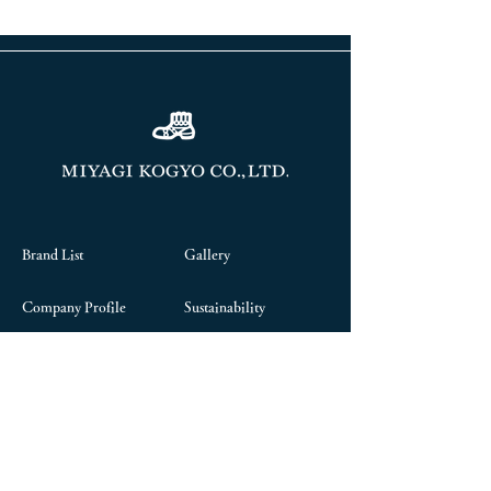
Brand List
Gallery
Company Profile
Sustainability
Store Information
Online Store
Contact Us
President's Column
Career
Chairman's Blog