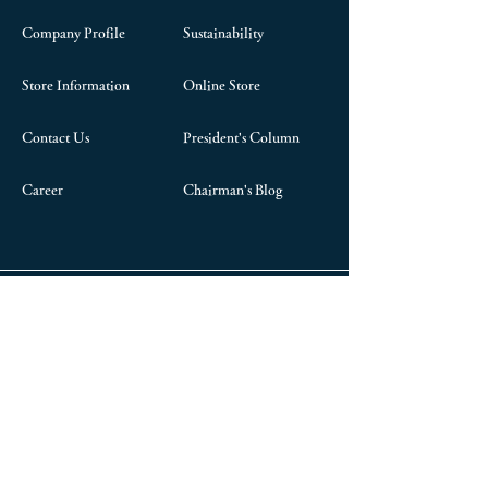
Company Profile
Sustainability
Store Information
Online Store
Contact Us
President's Column
Career
Chairman's Blog
Head office: 2200 Miyauchi, Nanyo City,
Yamagata,
992-0472
TEL:
+81-238-47-3155
Tokyo Branch Office:
2-4-11
Hanakawado, Taito-
ku, Tokyo
111-0033