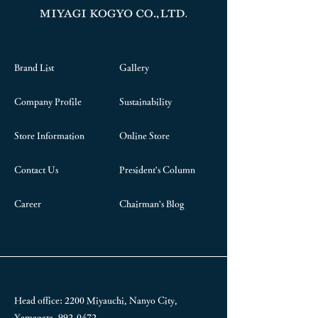
Brand List
Gallery
Company Profile
Sustainability
Store Information
Online Store
Contact Us
President's Column
Career
Chairman's Blog
Head office: 2200 Miyauchi, Nanyo City,
Yamagata,
992-0472