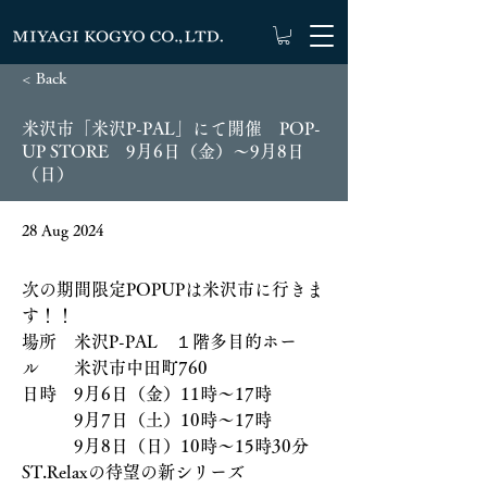
< Back
米沢市「米沢P-PAL」にて開催 POP-
UP STORE 9月6日（金）～9月8日
（日）
28 Aug 2024
次の
期間限定POPUPは米沢市に行きま
す！！　
場所　米沢P-PAL　１階多目的ホー
ル　　米沢市中田町760
日時　9月6日（金）11時～17時
　　　9月7日（土）10時～17時
　　　9月8日（日）10時～15時30分
ST.Relaxの待望の新シリーズ