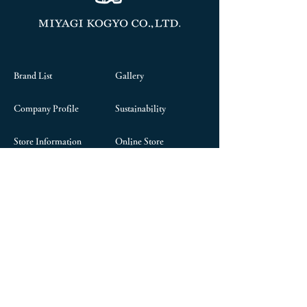
Brand List
Gallery
Company Profile
Sustainability
Store Information
Online Store
Contact Us
President's Column
Career
Chairman's Blog
Head office: 2200 Miyauchi, Nanyo City,