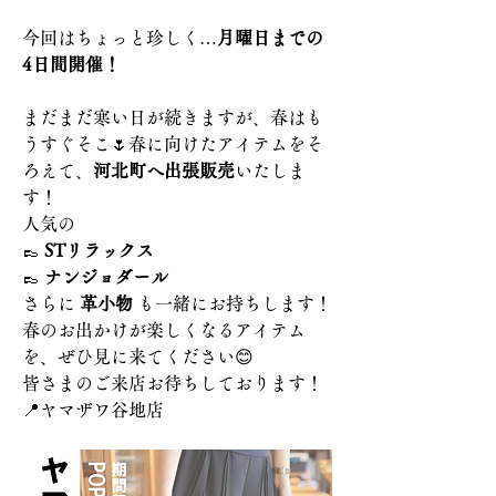
今回はちょっと珍しく…
月曜日までの
4日間開催！
まだまだ寒い日が続きますが、春はも
うすぐそこ🌷春に向けたアイテムをそ
ろえて、
河北町へ出張販売
いたしま
す！
人気の
👞 
STリラックス
👞 
ナンジョダール
さらに 
革小物
 も一緒にお持ちします！
春のお出かけが楽しくなるアイテム
を、ぜひ見に来てください😊
皆さまのご来店お待ちしております！
📍ヤマザワ谷地店