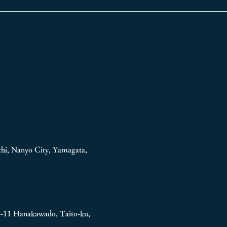
hi, Nanyo City, Yamagata,
4-11
Hanakawado, Taito-ku,