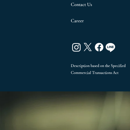
Contact Us
Career
Description based on the Specified
Commercial Transactions Act