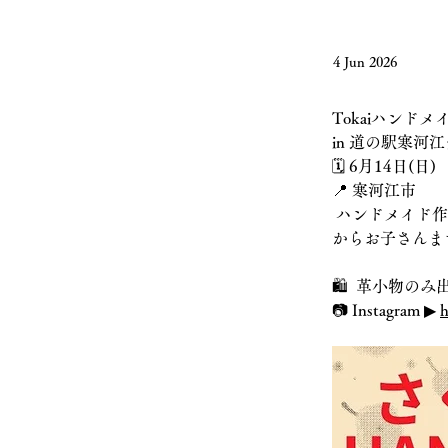
4 Jun 2026
Tokaiハンドメ
in 道の駅寒河
🗓️ 6月14日(日)
📍 寒河江市 
 ハンドメイド
からお子さんま
🛍️  革小物の
📷 Instagram ▶︎ 
h