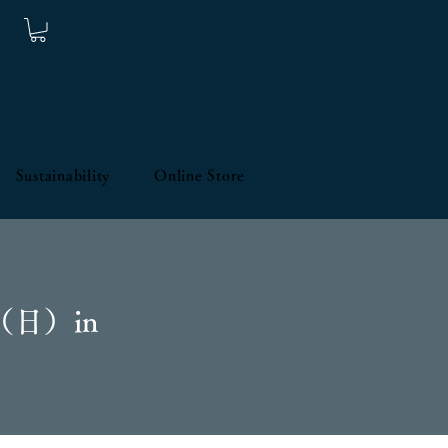
Sustainability
Online Store
（日）in