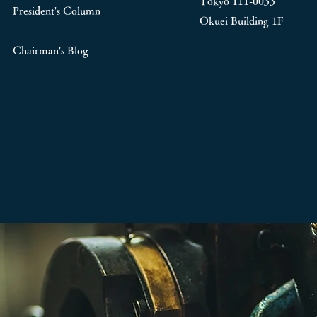
Tokyo 111-0033
President's Column
Okuei Building 1F
Chairman's Blog