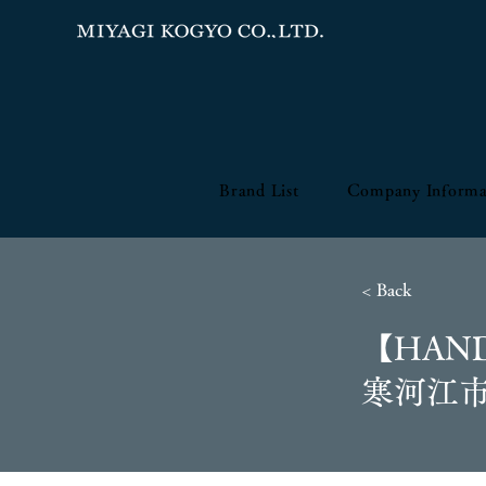
Brand List
Company Informa
< Back
【HAN
寒河江