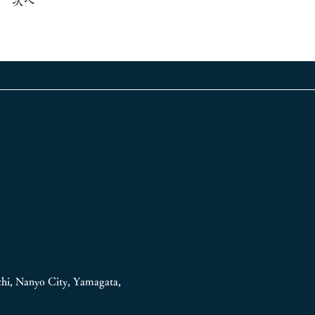
次へ
hi, Nanyo City, Yamagata,