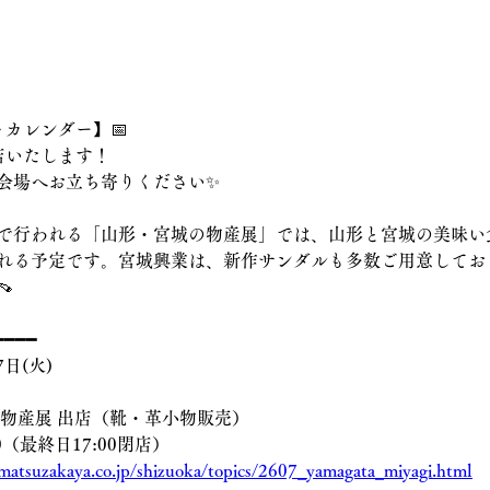
トカレンダー】📅
店いたします！
の会場へお立ち寄りください✨
で行われる「山形・宮城の物産展」では、山形と宮城の美味い
れる予定です。宮城興業は、新作サンダルも多数ご用意してお

━━━━
7日(火)
城の物産展 出店（靴・革小物販売）
:00（最終日17:00閉店）
matsuzakaya.co.jp/shizuoka/topics/2607_yamagata_miyagi.html