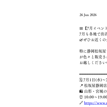
26 Jun 2026
📅【7月イベン
7月も各地で出
🌿ぜひお近く
特に静岡松坂屋
が色々と販売さ
お越しください
━━━━━━━━━━━
🗓️ 7月1日(水)〜
📍 松坂屋静岡店
🛍️ 山形・宮
⏰ 10:00〜19
🔗 
https://www.