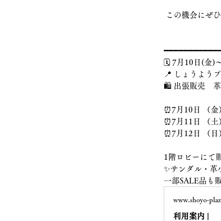
 この機会にぜ
━━━━━━━━━━━
🗓️ 7月10日(金)
📍 しょうようプ
🛍️ 出張販売
⏰7月10日 （金）
⏰7月11日 （土）
⏰7月12日 （日）
1階ロビーにて
✨サンダル・革
一部SALE品も
www.shoyo-plaz
利用案内 |