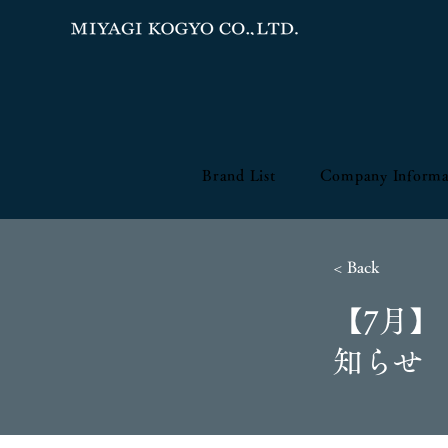
Brand List
Company Informa
< Back
【7月
知らせ