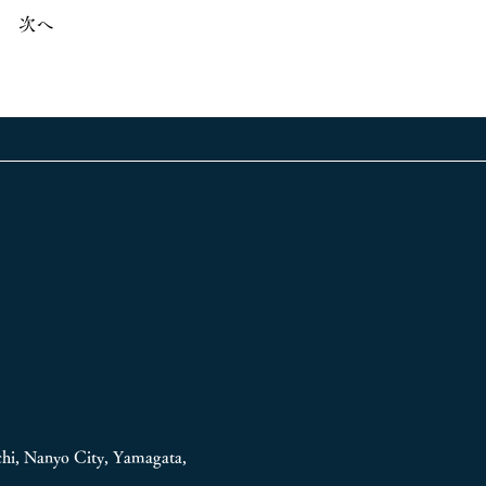
次へ
hi, Nanyo City, Yamagata,