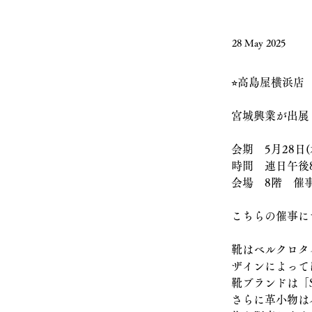
28 May 2025
⭐︎高島屋横浜
宮城興業が出展
会期　5月28日(
時間　連日午後
会場　8階　催
こちらの催事に
靴はベルクロタ
ザインによって
靴ブランドは「ST
さらに革小物は