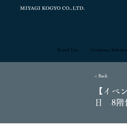
Brand List
Company Informa
< Back
【イベン
日 8階