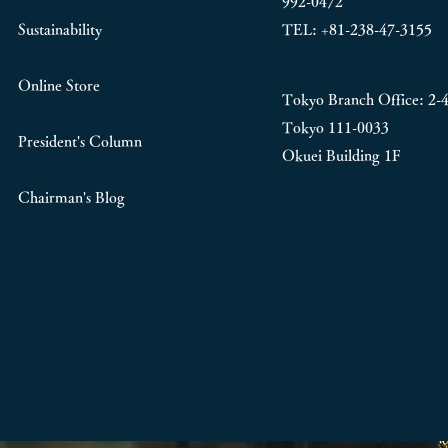
992-0472
Sustainability
TEL: +81-238-47-3155
Online Store
Tokyo Branch Office:
2-
Tokyo 111-0033
President's Column
Okuei Building 1F
Chairman's Blog