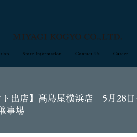
tion
Store Information
Contact Us
Career
ト出店】髙島屋横浜店 5月28日
催事場