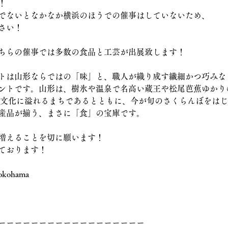
！
でないとなかなか横浜のほうでの催事はしていないため、
さい！
ちらの催事では多数の食品と工芸が出展致します！
トは山形ならではの「味」と、職人が織り成す繊細かつ巧みな
ントです。山形は、樹氷や温泉で名高い蔵王や松尾芭蕉ゆかり
.文化に溢れるまちであるとともに、今が旬のさくらんぼをは
産品が揃う、まさに「食」の宝庫です。
増えることを切に願います！
ております！
okohama 
ーーーーーーーーーーーーーーーーーー