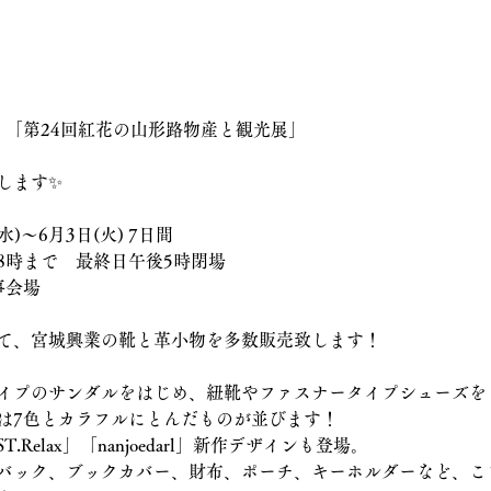
店　「第24回紅花の山形路物産と観光展」
します✨
水)〜6月3日(火) 7日間
8時まで　最終日午後5時閉場
事会場
て、宮城興業の靴と革小物を多数販売致します！
イプのサンダルをはじめ、紐靴やファスナータイプシューズを
は7色とカラフルにとんだものが並びます！
.Relax」「nanjoedarl」新作デザインも登場。
バック、ブックカバー、財布、ポーチ、キーホルダーなど、こ