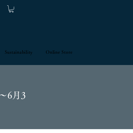
Sustainability
Online Store
～6月3