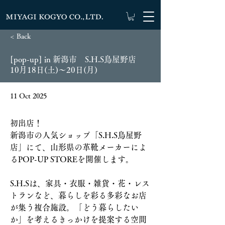
< Back
[pop-up] in 新潟市 S.H.S鳥屋野店
10月18日(土)～20日(月)
11 Oct 2025
初出店！
新潟市の人気ショップ「S.H.S鳥屋野
店」にて、山形県の革靴メーカーによ
るPOP-UP STOREを開催します。
S.H.Sは、家具・衣服・雑貨・花・レス
トランなど、暮らしを彩る多彩なお店
が集う複合施設。「どう暮らしたい
か」を考えるきっかけを提案する空間