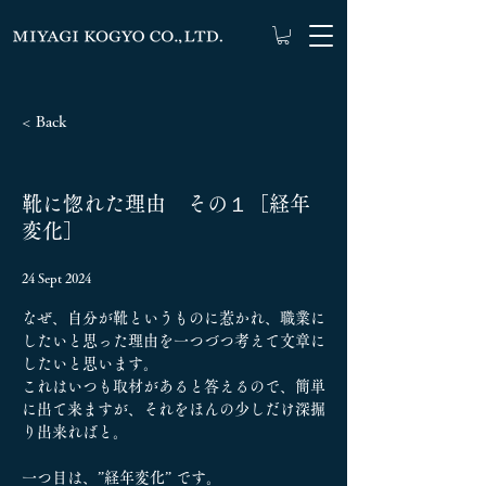
< Back
靴に惚れた理由 その１［経年
変化］
24 Sept 2024
なぜ、自分が靴というものに惹かれ、職業に
したいと思った理由を一つづつ考えて文章に
したいと思います。
これはいつも取材があると答えるので、簡単
に出て来ますが、それをほんの少しだけ深掘
り出来ればと。
一つ目は、”経年変化” です。