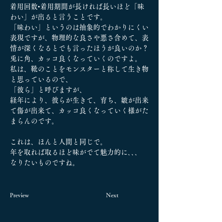
着用回数•着用期間が長ければ長いほど「味
わい」が出ると言うことです。
「味わい」というのは抽象的でわかりにくい
表現ですが、物理的な良さや悪さ含めて、表
情が深くなるとでも言ったほうが良いのか？
兎に角、カッコ良くなっていくのですよ。
私は、靴のことをモンスターと称して生き物
と思っているので、
「彼ら」と呼びますが、
経年により、彼らが生きて、育ち、皺が出来
て傷が出来て、カッコ良くなっていく様がた
まらんのです。
これは、ほんと人間と同じで。
年を取れば取るほど味がでて魅力的に､､､
なりたいものですね。
Preview
Next