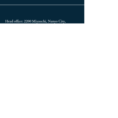
Head office: 2200 Miyauchi, Nanyo City,
Yamagata,
992-0472
TEL:
+81-238-47-3155
Tokyo Branch Office:
2-4-11
Hanakawado, Taito-
ku, Tokyo
111-0033
Okuei Building 1F
Description based on the Specified Commercial
Transactions Act