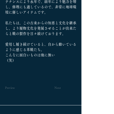
テナンスにより永年で、経年により魅力を増
し、修理にも適しているので、非常に地球環
境に優しいアイテムです。
私たちは、この古来からの知恵と文化を継承
し、より履物文化を発展させることが出来た
らと靴の製作を日々続けております。
愛用し履き続けていると、自から動いている
ように感じる革靴たち。
こんなに面白いものは他に無い
（笑）
Preview
Next