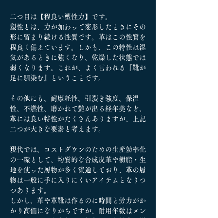
二つ目は【程良い塑性力】です。
塑性とは、力が加わって変形したときにその
形に留まり続ける性質です。革はこの性質を
程良く備えています。しかも、この特性は湿
気があるときに強くなり、乾燥した状態では
弱くなります。これが、よく言われる『靴が
足に馴染む』ということです。
その他にも、耐摩耗性、引裂き強度、保温
性、不燃性、磨かれて艶が出る経年美など、
革には良い特性がたくさんありますが、上記
二つが大きな要素と考えます。
現代では、コストダウンのための生産効率化
の一環として、均質的な合成皮革や樹脂・生
地を使った履物が多く流通しており、革の履
物は一般に手に入りにくいアイテムとなりつ
つあります。
しかし、革や革靴は作るのに時間と労力がか
かり高価になりがちですが、耐用年数はメン