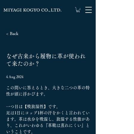
< Back
なぜ古来から履物に革が使われ
て来たのか？
4 Aug 2024
この問いに答えるとき、大きな二つの革の特
性が頭に浮かびます。
一つ目は【吸放湿性】です。
足は1日にコップ1杯の汗をかくと言われてい
ます。革は水分を吸湿し、放湿する性能があ
り、これがいわゆる『革靴は蒸れにくい』と
いうことです。