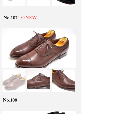
No.107
※NEW
No.108