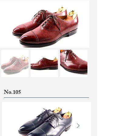
No.105