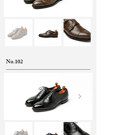
No.102