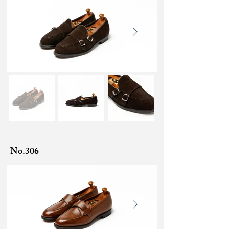
No.306