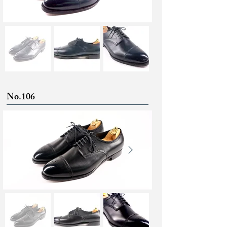
No.106