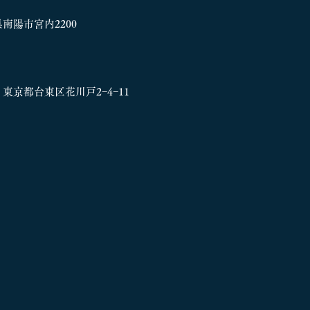
形県南陽市宮内2200
33 東京都台東区花川戸
2−4−11