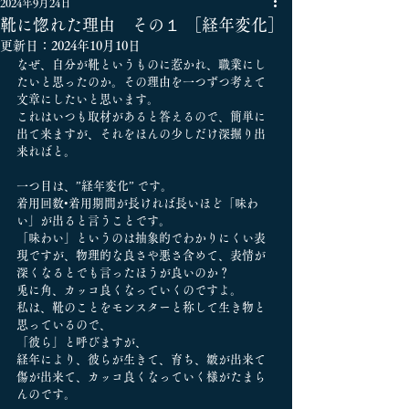
2024年9月24日
靴に惚れた理由 その１ ［経年変化］
更新日：
2024年10月10日
なぜ、自分が靴というものに惹かれ、職業にし
たいと思ったのか。その理由を一つずつ考えて
文章にしたいと思います。
これはいつも取材があると答えるので、簡単に
出て来ますが、それをほんの少しだけ深掘り出
来ればと。
一つ目は、”経年変化” です。
着用回数•着用期間が長ければ長いほど「味わ
い」が出ると言うことです。
「味わい」というのは抽象的でわかりにくい表
現ですが、物理的な良さや悪さ含めて、表情が
深くなるとでも言ったほうが良いのか？
兎に角、カッコ良くなっていくのですよ。
私は、靴のことをモンスターと称して生き物と
思っているので、
「彼ら」と呼びますが、
経年により、彼らが生きて、育ち、皺が出来て
傷が出来て、カッコ良くなっていく様がたまら
んのです。