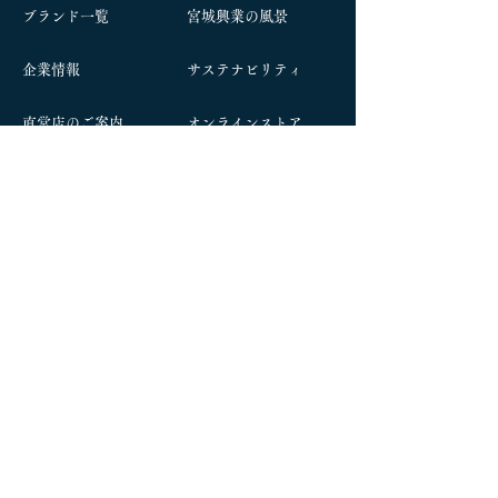
ブランド一覧
宮城興業の風景
企業情報
サステナビリティ
​直営店のご案内
オンラインストア
お問い合わせ
社長ブログ
​採用情報
​会長ブログ
本社：〒992-0472 山形県南陽市宮内2200
TEL
0238-47-3155
(代表)
東京出張所：〒111-0033 東京都台東区花川戸
2−4−11