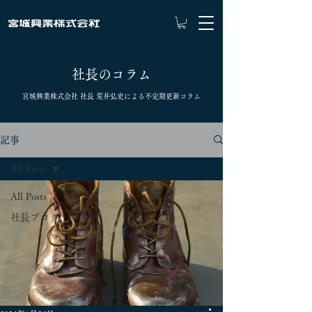
社長のコラム
宮城興業株式会社 社長 荒井弘史による不定期更新コラム
記事
All Posts
All Posts
社長ブログ