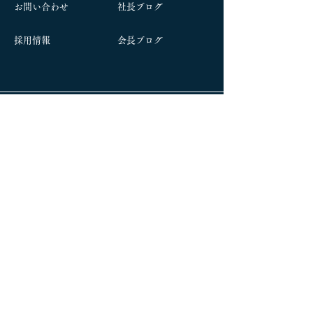
お問い合わせ
社長ブログ
​採用情報
​会長ブログ
本社：〒992-0472 山形県南陽市宮内2200
TEL
0238-47-3155
(代表)
東京出張所：〒111-0033 東京都台東区花川戸
2−4−11
奥栄ビル1階