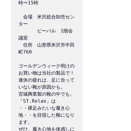
時〜15時

　会場　米沢総合卸売セン
ター

　　　　ピーパル　1階会
議室

　住所　山形県米沢市中田
町760

ゴールデンウィーク明けの
お買い物は当社の製品で！

連休の疲れは、足に合って
いない靴が原因かも。

宮城興業製の靴の中でも、
「ST.Relax」は

・・裸足みたいな履き心
地・・を目指した靴になり
ます。

ぜひ、履き心地を体感しに