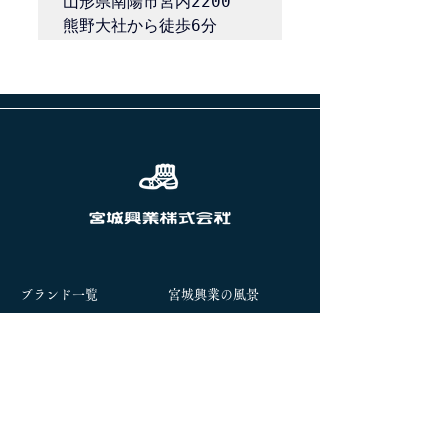
山形県南陽市宮内2200

熊野大社から徒歩6分
前へ
次へ
ブランド一覧
宮城興業の風景
企業情報
サステナビリティ
​直営店のご案内
オンラインストア
お問い合わせ
社長ブログ