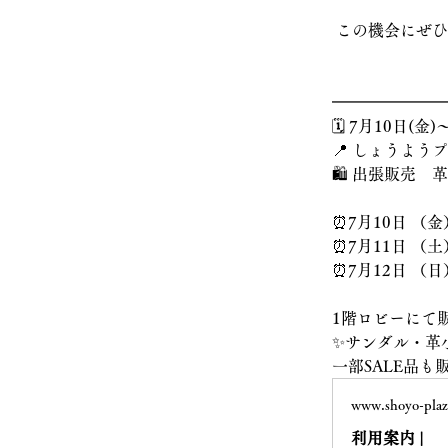
 この機会にぜ
━━━━━━━
🗓️ 7月10日(金)
📍 しょうようプ
🛍️ 出張販売
⏰7月10日 （金）
⏰7月11日 （土）
⏰7月12日 （日）
1階ロビーにて
✨サンダル・革
一部SALE品も
www.shoyo-plaz
利用案内 |