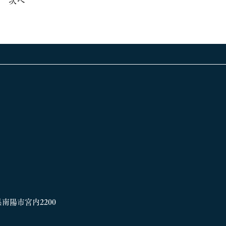
次へ
形県南陽市宮内2200