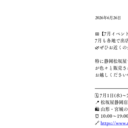
2026年6月26日
📅【7月イベン
7月も各地で出
🌿ぜひお近く
特に静岡松坂屋
が色々と販売さ
お越しください
━━━━━━━
🗓️ 7月1日(水)〜
📍 松坂屋静岡店
🛍️ 山形・宮
⏰ 10:00〜19
🔗 
https://www.