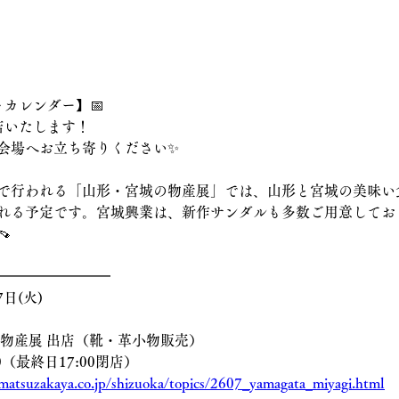
トカレンダー】📅
店いたします！
の会場へお立ち寄りください✨
で行われる「山形・宮城の物産展」では、山形と宮城の美味い
れる予定です。宮城興業は、新作サンダルも多数ご用意してお

━━━━━━━━
7日(火)
城の物産展 出店（靴・革小物販売）
:00（最終日17:00閉店）
matsuzakaya.co.jp/shizuoka/topics/2607_yamagata_miyagi.html