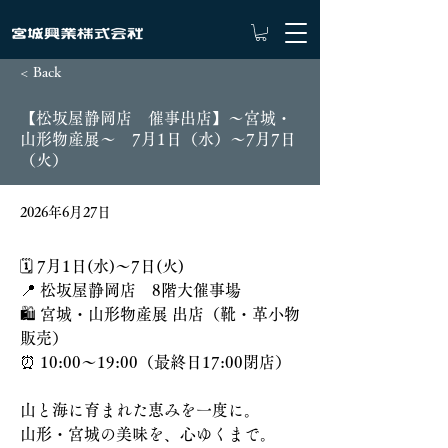
< Back
【松坂屋静岡店 催事出店】～宮城・
山形物産展～ 7月1日（水）～7月7日
（火）
2026年6月27日
🗓️ 7月1日(水)〜7日(火)
📍 松坂屋静岡店　8階大催事場
🛍️ 宮城・山形物産展 出店（靴・革小物
販売）
⏰ 10:00〜19:00（最終日17:00閉店）
山と海に育まれた恵みを一度に。
山形・宮城の美味を、心ゆくまで。