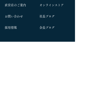
​直営店のご案内
オンラインストア
お問い合わせ
社長ブログ
​採用情報
​会長ブログ
本社：〒992-0472 山形県南陽市宮内2200
TEL
0238-47-3155
(代表)
東京出張所：〒111-0033 東京都台東区花川戸
2−4−11
奥栄ビル1階