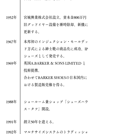
1952年
宮城興業株式会社設立。資本金800万円
旧グッドイヤー設備を漸時除却、新機に
更新する。
1967年
本邦初のインジェクション・モールデッ
ド方式による紳士靴の商品化に成功、IP
シューズとして発売する。
1969年
英国A.BARKER ＆ SONS LIMITED と
技術提携、
合わせてBARKER SHOESの日本国内に
おける製造販売権を得る。
1988年
ショールーム兼ショップ「シューズハウ
ス・タフ」開設。
1991年
創立50年を迎える。
1992年
マルチサイズシステムのトラディッショ