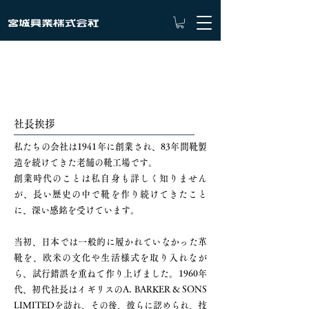
企業情報
社長挨拶
私たちの会社は1941年に創業され、83年間靴製
造を続けてきた老舗の靴工場です。
創業時代のことは私自身も詳しく知りません
が、長い歴史の中で靴を作り続けてきたこと
に、深い感銘を受けています。
当初、日本では一般的に履かれていなかった革
靴を、欧米の文化や生活様式を取り入れなが
ら、試行錯誤を重ねて作り上げました。1960年
代、初代社長はイギリスのA. BARKER & SONS
LIMITEDを訪れ、その後、彼らに認められ、技