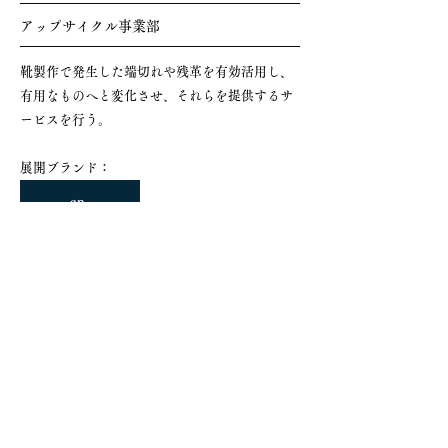
アップサイクル事業部
靴製作で発生した端切れや残革を有効活用し、
有用なものへと変化させ、それらを提供するサ
ービスを行う。
​展開ブランド：
en
リアルパーツ事業部
靴製作に使用する良質なパーツを、高い技術で
効率的に製造各社へ提供するサービスを行う。