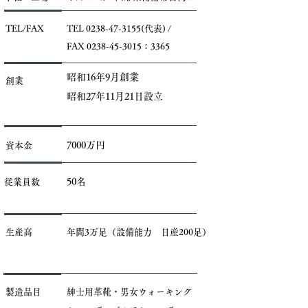
TEL/FAX
TEL
0238-47-3155
(代表) /
FAX
0238-45-3015
：3365
昭和16年9月創業
創業
昭和27年11月21日設立
7000万円
資本金
50名
従業員数
生産高
年間3万足（設備能力 日産200足）
製造品目
紳士用革靴・男女ウォーキング