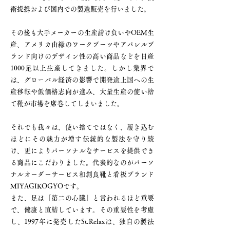
術提携および国内での製造販売を行いました。
その後も大手メーカーの生産請け負いやOEM生
産、アメリカ由縁のワークブーツやアパレルブ
ランド向けのデザイン性の高い商品などを日産
1000足以上生産してきました。しかし業界で
は、グローバル経済の影響で開発途上国への生
産移転や低価格志向が進み、大量生産の使い捨
て靴が市場を席巻してしまいました。
それでも我々は、使い捨てではなく、履き込む
ほどにその魅力が増す伝統的な製法を守り続
け、更によりパーソナルなサービスを提供でき
る商品にこだわりました。代表的なのがパーソ
ナルオーダーサービス和創良靴と看板ブランド
MIYAGIKOGYOです。
また、足は「第二の心臓」と言われるほど重要
で、健康と直結しています。その重要性を考慮
し、1997年に発売したSt.Relaxは、独自の製法