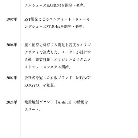
ナルシューズBASIC35を開発・発売。
1997年
SST製法によるコンフォート・ウォーキ
ングシューズST.Relaxを開発・発売。
2004年
履く納得と所有する満足を高度なオリジ
ナリティで達成した、ユーザーが設計す
る靴、謹製誂靴・オリジナルカスタムメ
イドシューズシステム開始。
2007年
​会社名を冠した看板ブランド「MIYAGI
KOGYO」を発表。
2024年
地産地創ブランド「Arthful」の活動を
スタート。