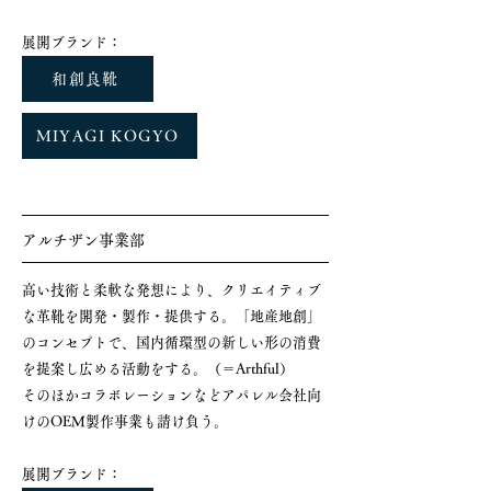
​展開ブランド：
和創良靴
MIYAGI KOGYO
アルチザン事業部
高い技術と柔軟な発想により、クリエイティブ
な革靴を開発・製作・提供する。「地産地創」
のコンセプトで、国内循環型の新しい形の消費
を提案し広める活動をする。（＝Arthful）
そのほかコラボレーションなどアパレル会社向
けのOEM製作事業も請け負う。
​展開ブランド：