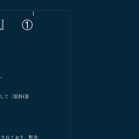
』 ①
い。
して「原料(原
任されており、町会